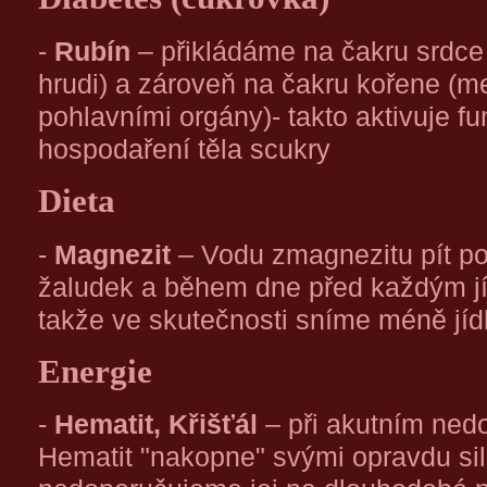
-
Rubín
– přikládáme na čakru srdce 
hrudi) a zároveň na čakru kořene (
pohlavními orgány)- takto aktivuje funk
hospodaření těla scukry
Dieta
-
Magnezit
– Vodu zmagnezitu pít po
žaludek a během dne před každým jíd
takže ve skutečnosti sníme méně jíd
Energie
-
Hematit, Křišťál
– při akutním ned
Hematit "nakopne" svými opravdu si