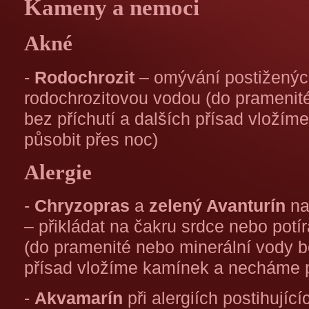
Kameny a nemoci
Akné
-
Rodochrozit
– omývání postiženýc
rodochrozitovou vodou (do pramenit
bez příchutí a dalších přísad vloží
působit přes noc)
Alergie
-
Chryzopras
a
zelený Avanturín
na
– přikládat na čakru srdce nebo potí
(do pramenité nebo minerální vody be
přísad vložíme kamínek a necháme p
-
Akvamarín
při alergiích postihující