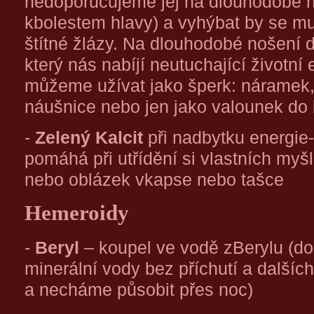
nedoporučujeme jej na dlouhodobé 
kbolestem hlavy) a vyhýbat by se mu
štítné žlázy. Na dlouhodobé nošení 
který nás nabíjí neutuchající životn
můžeme užívat jako šperk: náramek, 
náušnice nebo jen jako valounek do 
-
Zelený Kalcit
při nadbytku energie-
pomáhá při utřídění si vlastních myš
nebo oblázek vkapse nebo tašce
Hemeroidy
-
Beryl
– koupel ve vodě zBerylu (d
minerální vody bez příchutí a dalšíc
a necháme působit přes noc)