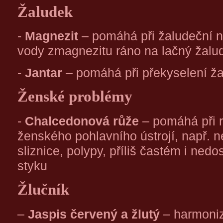
Žaludek
-
Magnezit
– pomáhá při žaludeční ne
vody zmagnezitu ráno na lačný žalu
-
Jantar
– pomáhá při překyselení ža
Ženské problémy
-
Chalcedonová růže
– pomáhá při 
ženského pohlavního ústrojí, např. 
sliznice, polypy, příliš častém i ne
styku
Žlučník
–
Jaspis červený a žlutý
– harmoniz