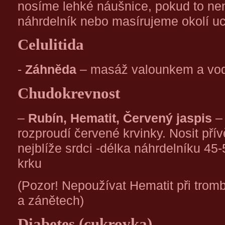
nosíme lehké náušnice, pokud to nen
náhrdelník nebo masírujeme okolí 
Celulitida
-
Záhněda
– masáž valounkem a vo
Chudokrevnost
–
Rubín, Hematit, Červený jaspis
– 
rozproudí červené krvinky. Nosit pří
nejblíže srdci -délka náhrdelníku 4
krku
(Pozor! Nepoužívat Hematit při trom
a zánětech)
Diabetes (cukrovka)