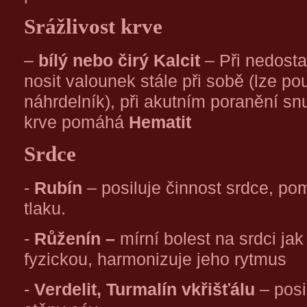
Srážlivost krve
–
bílý nebo čirý Kalcit
– Při nedosta
nosit valounek stále při sobě (lze po
náhrdelník), při akutním poranění sn
krve pomáhá
Hematit
Srdce
-
Rubín
– posiluje činnost srdce, p
tlaku.
-
Růženín –
mírní bolest na srdci jak
fyzickou, harmonizuje jeho rytmus
-
Verdelit, Turmalín vkřišťálu
– posi