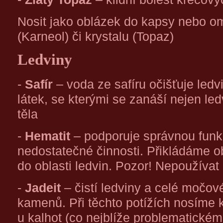
Nosit jako oblázek do kapsy nebo o
(Karneol) či krystalu (Topaz)
Ledviny
-
Safír
– voda ze safíru očišťuje led
látek, se kterými se zanáší nejen ledv
těla
-
Hematit
– podporuje správnou funkci
nedostatečné činnosti. Přikládáme o
do oblasti ledvin. Pozor! Nepoužívat 
-
Jadeit
– čistí ledviny a celé močové
kamenů. Při těchto potížích nosíme
u kalhot (co nejblíže problematickém