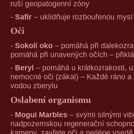
ruší geopatogenní zóny
-
Safír
– uklidňuje rozbouřenou mysl
Oči
-
Sokolí oko
– pomáhá při dalekozrak
pomáhá při unavených očích – přikl
-
Beryl
– pomáhá u krátkozrakosti, u s
nemocné oči (zákal) – Každé ráno a
vodou zberylu
Oslabení organismu
-
Mogui Marbles
– svými silnými vib
nadpozemskou regenerační schopnos
kameny, zavřete oči a nejlépe vsedě 