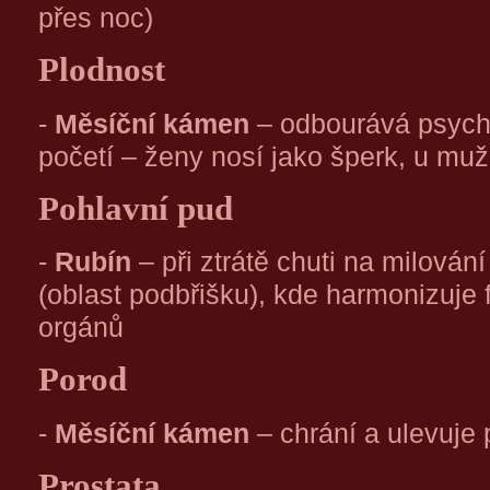
přes noc)
Plodnost
-
Měsíční kámen
– odbourává psychi
početí – ženy nosí jako šperk, u m
Pohlavní pud
-
Rubín
– při ztrátě chuti na milován
(oblast podbřišku), kde harmonizuje
orgánů
Porod
-
Měsíční kámen
– chrání a ulevuje 
Prostata