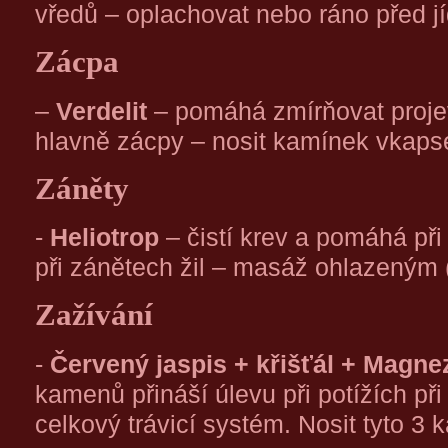
vředů – oplachovat nebo ráno před j
Zácpa
–
Verdelit
– pomáhá zmírňovat projev
hlavně zácpy – nosit kamínek vkaps
Záněty
-
Heliotrop
– čistí krev a pomáhá př
při zánětech žil – masáž ohlazený
Zažívání
-
Červený jaspis + křišťál + Magnez
kamenů přináší úlevu při potížích př
celkový trávicí systém. Nosit tyto 3