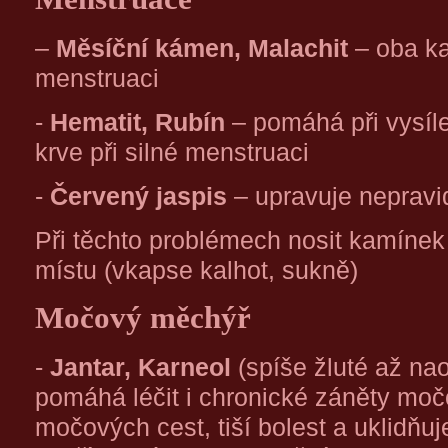
–
Měsíční kámen, Malachit
– oba ka
menstruaci
-
Hematit, Rubín
– pomáhá při vysíl
krve při silné menstruaci
-
Červený jaspis
– upravuje nepravi
Při těchto problémech nosit kamínek
místu (vkapse kalhot, sukně)
Močový měchýř
-
Jantar, Karneol
(spíše žluté až na
pomáhá léčit i chronické záněty mo
močových cest, tiší bolest a uklidňuj