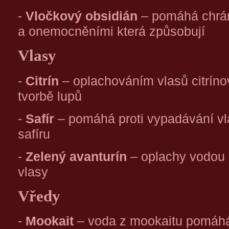
-
Vločkový obsidián
– pomáhá chrán
a onemocněními která způsobují
Vlasy
-
Citrín
– oplachováním vlasů citríno
tvorbě lupů
-
Safír
– pomáhá proti vypadávání vl
safíru
-
Zelený avanturín
– oplachy vodou 
vlasy
Vředy
-
Mookait
– voda z mookaitu pomáhá 