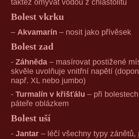
taktéž omývat vodou z chiastolitu
Bolest vkrku
–
Akvamarín
– nosit jako přívěsek
Bolest zad
-
Záhněda
– masírovat postižené mí
skvěle uvolňuje vnitřní napětí (dopor
např. XL nebo jumbo)
-
Turmalín v křišťálu
– při bolestech
páteře oblázkem
Bolest uší
-
Jantar
– léčí všechny typy zánětů,