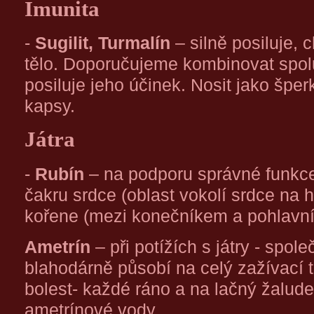
Imunita
-
Sugilit, Turmalín
– silně posiluje, 
tělo. Doporučujeme kombinovat spolu
posiluje jeho účinek. Nosit jako špe
kapsy.
Játra
-
Rubín
– na podporu správné funkce
čakru srdce (oblast vokolí srdce na 
kořene (mezi konečníkem a pohlavní
Ametrín
– při potížích s játry - spole
blahodárně působí na celý zažívací tr
bolest- každé ráno a na lačný žalude
ametrínové vody