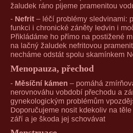
žaludek ráno pijeme pramenitou vodu
-
Nefrit
– léčí problémy sledvinami: 
funkci i chronické záněty ledvin i 
Přikládáme ho přímo na postižené m
na lačný žaludek nefritovou prameni
necháme odstát spolu skamínkem Ne
Menopauza, přechod
-
Měsíční kámen
– pomáhá zmírňova
nerovnováhu vobdobí přechodu a zár
gynekologickým problémům vpozděj
Doporučujeme nosit kdekoliv na těle
září a je škoda jej schovávat
Menstruace