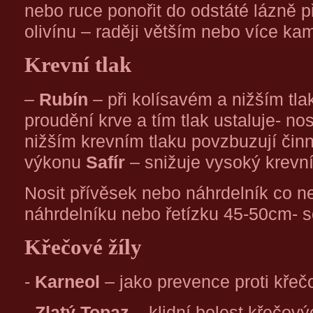
nebo ruce ponořit do odstáté lázně
olivínu – raději větším nebo více ka
Krevní tlak
–
Rubín
– při kolísavém a nižším tl
proudění krve a tím tlak ustaluje- no
nižším krevním tlaku povzbuzují čin
výkonu
Safír
– snižuje vysoký krevní
Nosit přívěsek nebo náhrdelník co ne
náhrdelníku nebo řetízku 45-50cm- s
Křečové žíly
-
Karneol
– jako prevence proti kře
-
Zlatý Topaz
– klidní bolest křečový