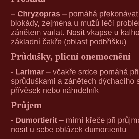
–
Chryzopras
– pomáhá překonávat p
blokády, zejména u mužů léčí problé
zánětem varlat. Nosit vkapse u kalho
základní čakře (oblast podbřišku)
Průdušky, plicní onemocnění
-
Larimar
– včakře srdce pomáhá př
sprůduškami a zánětech dýchacího s
přívěsek nebo náhrdelník
Průjem
-
Dumortierit
– mírní křeče při prů
nosit u sebe oblázek dumortieritu