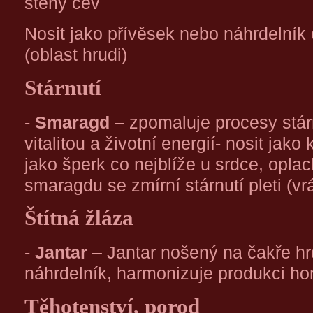
stěny cév
Nosit jako přívěsek nebo náhrdelník 
(oblast hrudi)
Stárnutí
-
Smaragd
– zpomaluje procesy stárn
vitalitou a životní energií- nosit ja
jako šperk co nejblíže u srdce, opl
smaragdu se zmírní stárnutí pleti (vr
Štítná žláza
-
Jantar
– Jantar nošený na čakře hr
náhrdelník, harmonizuje produkci ho
Těhotenství, porod