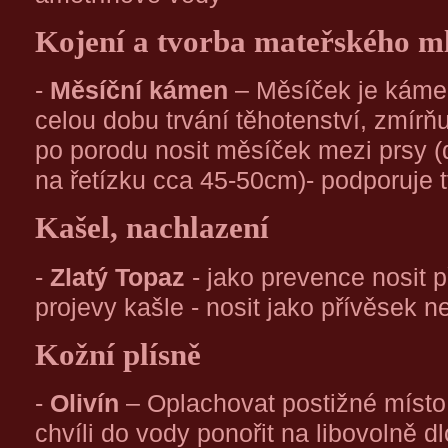
Kojení a tvorba mateřského m
-
Měsíční kámen
– Měsíček je kámen
celou dobu trvání těhotenství, zmírňu
po porodu nosit měsíček mezi prsy 
na řetízku cca 45-50cm)- podporuje
Kašel, nachlazení
-
Zlatý Topaz
- jako prevence nosit 
projevy kašle - nosit jako přívěsek 
Kožní plísně
-
Olivín
– Oplachovat postižné místo
chvíli do vody ponořit na libovolně 