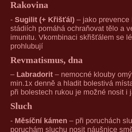
Rakovina
-
Sugilit (+ Křišťál)
– jako prevence i
stádiích pomáhá ochraňovat tělo a v
imunitu. Vkombinaci skřišťálem se léč
prohlubují
Revmatismus, dna
–
Labradorit
– nemocné klouby omýv
min.1x denně a hladit bolestivá míst
při bolestech rukou je možné nosit i
Sluch
-
Měsíční kámen
– při poruchách sluc
poruchám sluchu nosit náušnice s