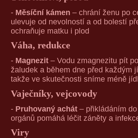
-
Měsíční kámen
– chrání ženu po c
ulevuje od nevolností a od bolestí p
ochraňuje matku i plod
Váha, redukce
-
Magnezit
– Vodu zmagnezitu pít po
žaludek a během dne před každým jíd
takže ve skutečnosti sníme méně jíd
Vaječníky, vejcovody
-
Pruhovaný achát
– přikládáním do 
orgánů pomáhá léčit záněty a infekc
Viry