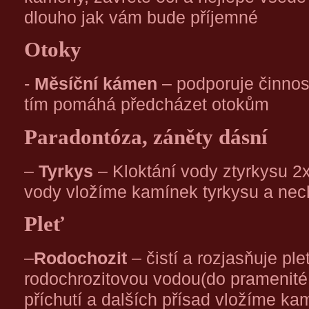
dlouho jak vám bude příjemné
Otoky
-
Měsíční kámen
– podporuje činnos
tím pomáhá předcházet otokům
Paradontóza, záněty dásní
–
Tyrkys
– Kloktání vody ztyrkysu 2
vody vložíme kamínek tyrkysu a nec
Pleť
–
Rodochozit
– čistí a rozjasňuje pl
rodochrozitovou vodou(do pramenité
příchutí a dalších přísad vložíme k