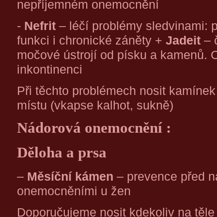
nepříjemném onemocnění
-
Nefrit
– léčí problémy sledvinami: 
funkci i chronické záněty +
Jadeit
– č
močové ústrojí od písku a kamenů. 
inkontinenci
Při těchto problémech nosit kamínek
místu (vkapse kalhot, sukně)
Nádorová onemocnění :
Děloha a prsa
–
Měsíční kámen
– prevence před n
onemocněními u žen
Doporučujeme nosit kdekoliv na těle