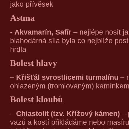
jako přívěsek
Astma
-
Akvamarín, Safír
– nejlépe nosit j
blahodárná síla byla co nejblíže pos
hrdla
Bolest hlavy
–
Křišťál svrostlicemi turmalínu
– 
ohlazeným (tromlovaným) kamínke
Bolest kloubů
–
Chiastolit (tzv. Křížový kámen)
– 
vazů a kostí přikládáme nebo masí