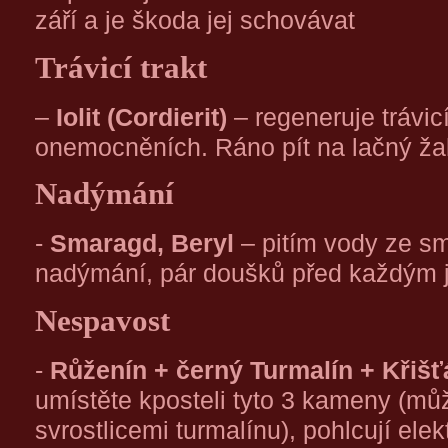
září a je škoda jej schovávat
Trávicí trakt
–
Iolit (Cordierit)
– regeneruje trávic
onemocněních. Ráno pít na lačný žal
Nadýmání
-
Smaragd, Beryl
– pitím vody ze sm
nadýmání, pár doušků před každým 
Nespavost
-
Růženín + černý Turmalín + Křišť
umístěte kposteli tyto 3 kameny (můž
svrostlicemi turmalínu), pohlcují ele